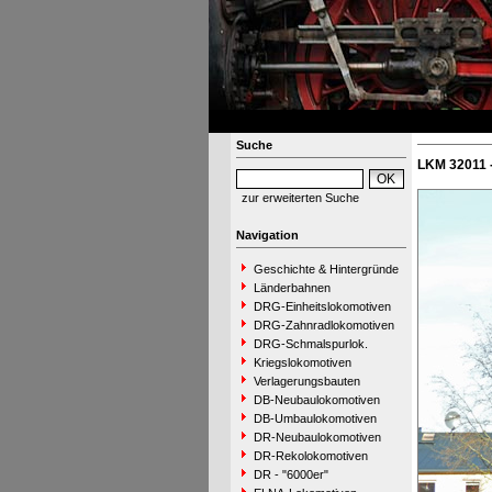
Suche
LKM 32011 
zur erweiterten Suche
Navigation
Geschichte & Hintergründe
Länderbahnen
DRG-Einheitslokomotiven
DRG-Zahnradlokomotiven
DRG-Schmalspurlok.
Kriegslokomotiven
Verlagerungsbauten
DB-Neubaulokomotiven
DB-Umbaulokomotiven
DR-Neubaulokomotiven
DR-Rekolokomotiven
DR - "6000er"