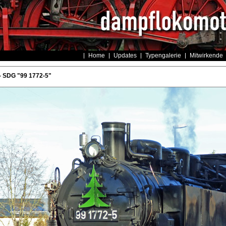
Home
Updates
Typengalerie
Mitwirkende
- SDG "99 1772-5"