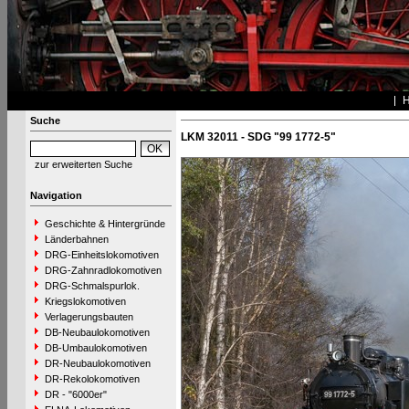
Suche
LKM 32011 - SDG "99 1772-5"
zur erweiterten Suche
Navigation
Geschichte & Hintergründe
Länderbahnen
DRG-Einheitslokomotiven
DRG-Zahnradlokomotiven
DRG-Schmalspurlok.
Kriegslokomotiven
Verlagerungsbauten
DB-Neubaulokomotiven
DB-Umbaulokomotiven
DR-Neubaulokomotiven
DR-Rekolokomotiven
DR - "6000er"