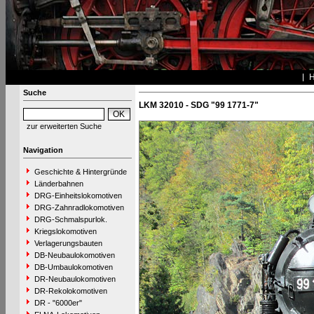
Suche
LKM 32010 - SDG "99 1771-7"
zur erweiterten Suche
Navigation
Geschichte & Hintergründe
Länderbahnen
DRG-Einheitslokomotiven
DRG-Zahnradlokomotiven
DRG-Schmalspurlok.
Kriegslokomotiven
Verlagerungsbauten
DB-Neubaulokomotiven
DB-Umbaulokomotiven
DR-Neubaulokomotiven
DR-Rekolokomotiven
DR - "6000er"