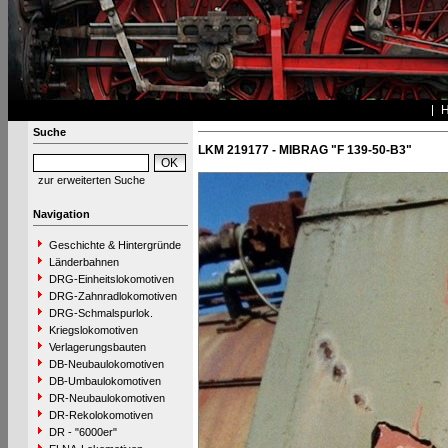
Suche
LKM 219177 - MIBRAG "F 139-50-B3"
zur erweiterten Suche
Navigation
Geschichte & Hintergründe
Länderbahnen
DRG-Einheitslokomotiven
DRG-Zahnradlokomotiven
DRG-Schmalspurlok.
Kriegslokomotiven
Verlagerungsbauten
DB-Neubaulokomotiven
DB-Umbaulokomotiven
DR-Neubaulokomotiven
DR-Rekolokomotiven
DR - "6000er"