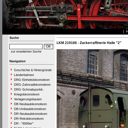
Suche
LKM 219166 - Zuckerraffinerie Halle "2"
zur erweiterten Suche
Navigation
Geschichte & Hintergründe
Länderbahnen
DRG-Einheitslokomotiven
DRG-Zahnradlokomotiven
DRG-Schmalspurlok.
Kriegslokomotiven
Verlagerungsbauten
DB-Neubaulokomotiven
DB-Umbaulokomotiven
DR-Neubaulokomotiven
DR-Rekolokomotiven
DR - "6000er"