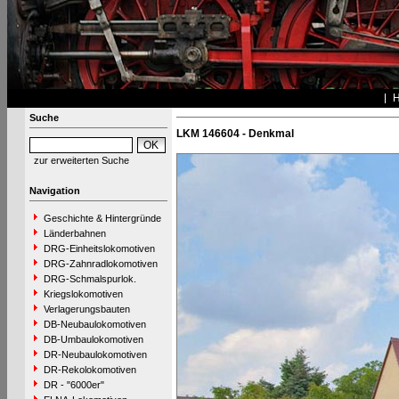
Suche
LKM 146604 - Denkmal
zur erweiterten Suche
Navigation
Geschichte & Hintergründe
Länderbahnen
DRG-Einheitslokomotiven
DRG-Zahnradlokomotiven
DRG-Schmalspurlok.
Kriegslokomotiven
Verlagerungsbauten
DB-Neubaulokomotiven
DB-Umbaulokomotiven
DR-Neubaulokomotiven
DR-Rekolokomotiven
DR - "6000er"