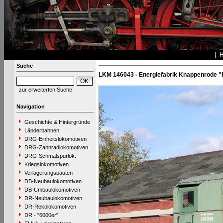
Suche
LKM 146043 - Energiefabrik Knappenrode "
zur erweiterten Suche
Navigation
Geschichte & Hintergründe
Länderbahnen
DRG-Einheitslokomotiven
DRG-Zahnradlokomotiven
DRG-Schmalspurlok.
Kriegslokomotiven
Verlagerungsbauten
DB-Neubaulokomotiven
DB-Umbaulokomotiven
DR-Neubaulokomotiven
DR-Rekolokomotiven
DR - "6000er"