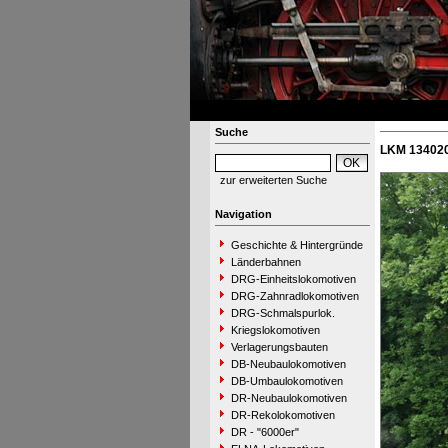
Suche
LKM 134020
zur erweiterten Suche
Navigation
Geschichte & Hintergründe
Länderbahnen
DRG-Einheitslokomotiven
DRG-Zahnradlokomotiven
DRG-Schmalspurlok.
Kriegslokomotiven
Verlagerungsbauten
DB-Neubaulokomotiven
DB-Umbaulokomotiven
DR-Neubaulokomotiven
DR-Rekolokomotiven
DR - "6000er"