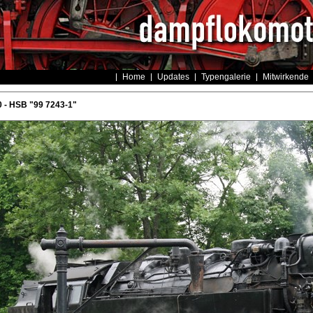
Home
Updates
Typengalerie
Mitwirkende
 - HSB "99 7243-1"