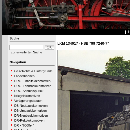
Suche
LKM 134017 - HSB "99 7240-7"
zur erweiterten Suche
Navigation
Geschichte & Hintergründe
Länderbahnen
DRG-Einheitslokomotiven
DRG-Zahnradlokomotiven
DRG-Schmalspurlok.
Kriegslokomotiven
Verlagerungsbauten
DB-Neubaulokomotiven
DB-Umbaulokomotiven
DR-Neubaulokomotiven
DR-Rekolokomotiven
DR - "6000er"