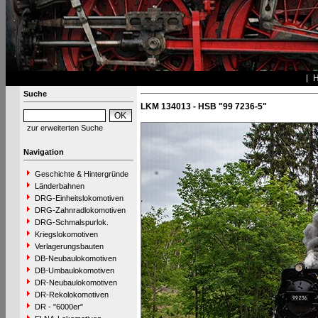
Suche
LKM 134013 - HSB "99 7236-5"
zur erweiterten Suche
Navigation
Geschichte & Hintergründe
Länderbahnen
DRG-Einheitslokomotiven
DRG-Zahnradlokomotiven
DRG-Schmalspurlok.
Kriegslokomotiven
Verlagerungsbauten
DB-Neubaulokomotiven
DB-Umbaulokomotiven
DR-Neubaulokomotiven
DR-Rekolokomotiven
DR - "6000er"