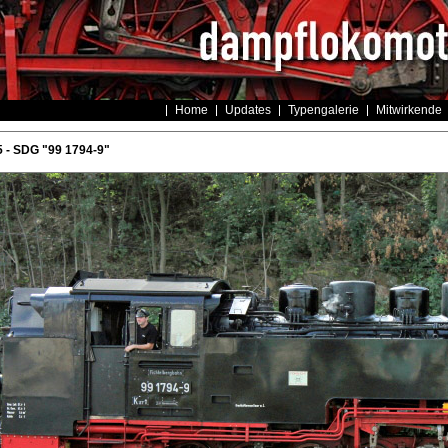
Home
Updates
Typengalerie
Mitwirkende
 - SDG "99 1794-9"