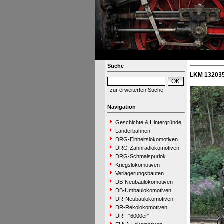
Suche
LKM 132035
zur erweiterten Suche
Navigation
Geschichte & Hintergründe
Länderbahnen
DRG-Einheitslokomotiven
DRG-Zahnradlokomotiven
DRG-Schmalspurlok.
Kriegslokomotiven
Verlagerungsbauten
DB-Neubaulokomotiven
DB-Umbaulokomotiven
DR-Neubaulokomotiven
DR-Rekolokomotiven
DR - "6000er"