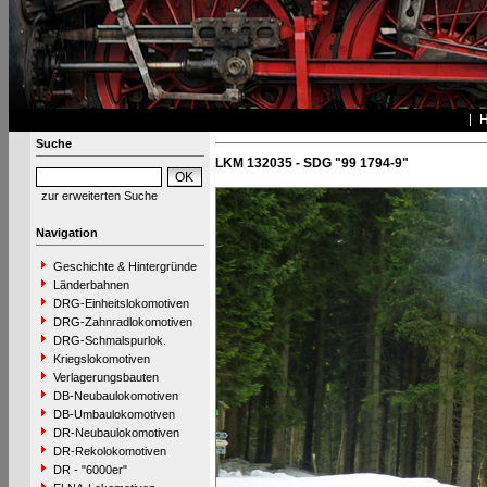
Suche
LKM 132035 - SDG "99 1794-9"
zur erweiterten Suche
Navigation
Geschichte & Hintergründe
Länderbahnen
DRG-Einheitslokomotiven
DRG-Zahnradlokomotiven
DRG-Schmalspurlok.
Kriegslokomotiven
Verlagerungsbauten
DB-Neubaulokomotiven
DB-Umbaulokomotiven
DR-Neubaulokomotiven
DR-Rekolokomotiven
DR - "6000er"