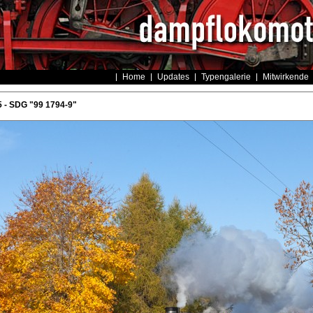
Home
Updates
Typengalerie
Mitwirkende
 - SDG "99 1794-9"