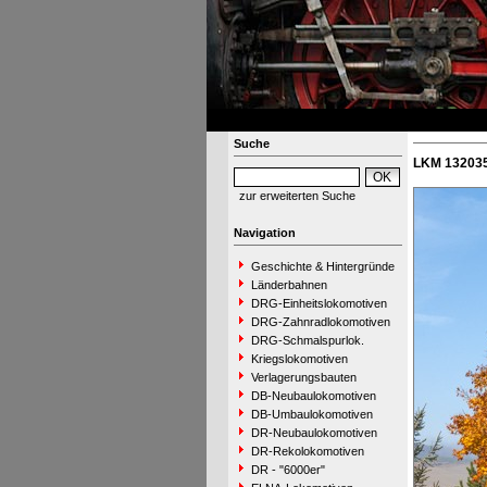
Suche
LKM 132035
zur erweiterten Suche
Navigation
Geschichte & Hintergründe
Länderbahnen
DRG-Einheitslokomotiven
DRG-Zahnradlokomotiven
DRG-Schmalspurlok.
Kriegslokomotiven
Verlagerungsbauten
DB-Neubaulokomotiven
DB-Umbaulokomotiven
DR-Neubaulokomotiven
DR-Rekolokomotiven
DR - "6000er"