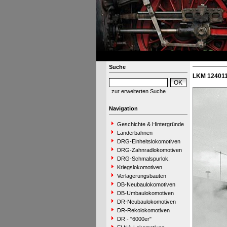
Suche
LKM 124011 
zur erweiterten Suche
Navigation
Geschichte & Hintergründe
Länderbahnen
DRG-Einheitslokomotiven
DRG-Zahnradlokomotiven
DRG-Schmalspurlok.
Kriegslokomotiven
Verlagerungsbauten
DB-Neubaulokomotiven
DB-Umbaulokomotiven
DR-Neubaulokomotiven
DR-Rekolokomotiven
DR - "6000er"