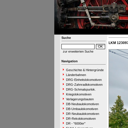
Suche
LKM 123097 
zur erweiterten Suche
Navigation
Geschichte & Hintergründe
Länderbahnen
DRG-Einheitslokomotiven
DRG-Zahnradlokomotiven
DRG-Schmalspurlok.
Kriegslokomotiven
Verlagerungsbauten
DB-Neubaulokomotiven
DB-Umbaulokomotiven
DR-Neubaulokomotiven
DR-Rekolokomotiven
DR - "6000er"