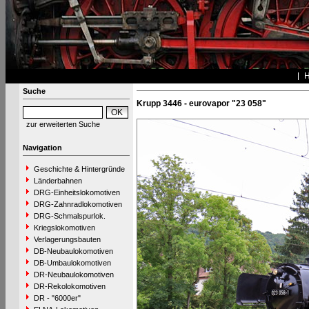
Suche
Krupp 3446 - eurovapor "23 058"
zur erweiterten Suche
Navigation
Geschichte & Hintergründe
Länderbahnen
DRG-Einheitslokomotiven
DRG-Zahnradlokomotiven
DRG-Schmalspurlok.
Kriegslokomotiven
Verlagerungsbauten
DB-Neubaulokomotiven
DB-Umbaulokomotiven
DR-Neubaulokomotiven
DR-Rekolokomotiven
DR - "6000er"