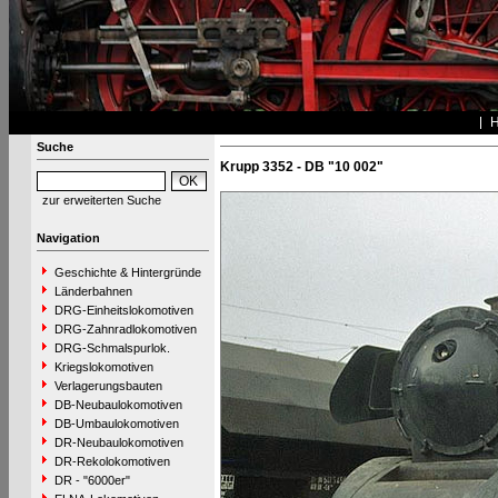
Suche
Krupp 3352 - DB "10 002"
zur erweiterten Suche
Navigation
Geschichte & Hintergründe
Länderbahnen
DRG-Einheitslokomotiven
DRG-Zahnradlokomotiven
DRG-Schmalspurlok.
Kriegslokomotiven
Verlagerungsbauten
DB-Neubaulokomotiven
DB-Umbaulokomotiven
DR-Neubaulokomotiven
DR-Rekolokomotiven
DR - "6000er"