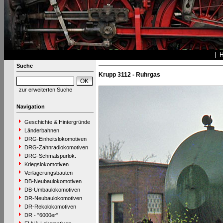
Suche
Krupp 3112 - Ruhrgas
zur erweiterten Suche
Navigation
Geschichte & Hintergründe
Länderbahnen
DRG-Einheitslokomotiven
DRG-Zahnradlokomotiven
DRG-Schmalspurlok.
Kriegslokomotiven
Verlagerungsbauten
DB-Neubaulokomotiven
DB-Umbaulokomotiven
DR-Neubaulokomotiven
DR-Rekolokomotiven
DR - "6000er"