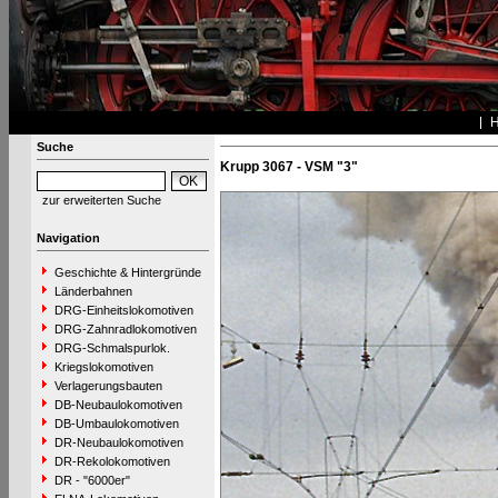
Suche
Krupp 3067 - VSM "3"
zur erweiterten Suche
Navigation
Geschichte & Hintergründe
Länderbahnen
DRG-Einheitslokomotiven
DRG-Zahnradlokomotiven
DRG-Schmalspurlok.
Kriegslokomotiven
Verlagerungsbauten
DB-Neubaulokomotiven
DB-Umbaulokomotiven
DR-Neubaulokomotiven
DR-Rekolokomotiven
DR - "6000er"