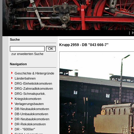
Suche
Krupp 2959 - DB "043 666-7"
zur erweiterten Suche
Navigation
Geschichte & Hintergründe
Länderbahnen
DRG-Einheitslokomotiven
DRG-Zahnradlokomotiven
DRG-Schmalspurlok.
Kriegslokomotiven
Verlagerungsbauten
DB-Neubaulokomotiven
DB-Umbaulokomotiven
DR-Neubaulokomotiven
DR-Rekolokomotiven
DR - "6000er"