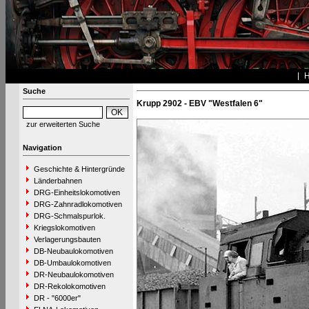
Suche
Krupp 2902 - EBV "Westfalen 6"
zur erweiterten Suche
Navigation
Geschichte & Hintergründe
Länderbahnen
DRG-Einheitslokomotiven
DRG-Zahnradlokomotiven
DRG-Schmalspurlok.
Kriegslokomotiven
Verlagerungsbauten
DB-Neubaulokomotiven
DB-Umbaulokomotiven
DR-Neubaulokomotiven
DR-Rekolokomotiven
DR - "6000er"