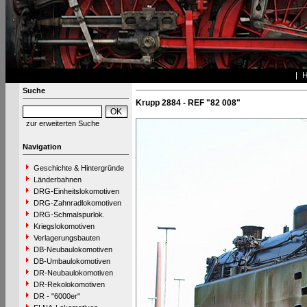
Suche
Krupp 2884 - REF "82 008"
zur erweiterten Suche
Navigation
Geschichte & Hintergründe
Länderbahnen
DRG-Einheitslokomotiven
DRG-Zahnradlokomotiven
DRG-Schmalspurlok.
Kriegslokomotiven
Verlagerungsbauten
DB-Neubaulokomotiven
DB-Umbaulokomotiven
DR-Neubaulokomotiven
DR-Rekolokomotiven
DR - "6000er"