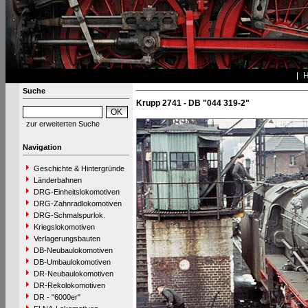
Suche
Krupp 2741 - DB "044 319-2"
zur erweiterten Suche
Navigation
Geschichte & Hintergründe
Länderbahnen
DRG-Einheitslokomotiven
DRG-Zahnradlokomotiven
DRG-Schmalspurlok.
Kriegslokomotiven
Verlagerungsbauten
DB-Neubaulokomotiven
DB-Umbaulokomotiven
DR-Neubaulokomotiven
DR-Rekolokomotiven
DR - "6000er"