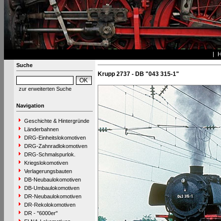
Suche
Krupp 2737 - DB "043 315-1"
zur erweiterten Suche
Navigation
Geschichte & Hintergründe
Länderbahnen
DRG-Einheitslokomotiven
DRG-Zahnradlokomotiven
DRG-Schmalspurlok.
Kriegslokomotiven
Verlagerungsbauten
DB-Neubaulokomotiven
DB-Umbaulokomotiven
DR-Neubaulokomotiven
DR-Rekolokomotiven
DR - "6000er"