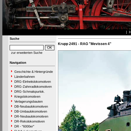
Suche
Krupp 2491 - RAG "Mevissen 4"
zur erweiterten Suche
Navigation
Geschichte & Hintergründe
Länderbahnen
DRG-Einheitslokomotiven
DRG-Zahnradlokomotiven
DRG-Schmalspurlok.
Kriegslokomotiven
Verlagerungsbauten
DB-Neubaulokomotiven
DB-Umbaulokomotiven
DR-Neubaulokomotiven
DR-Rekolokomotiven
DR - "6000er"