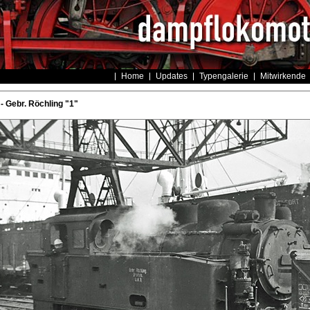
Home
Updates
Typengalerie
Mitwirkende
- Gebr. Röchling "1"