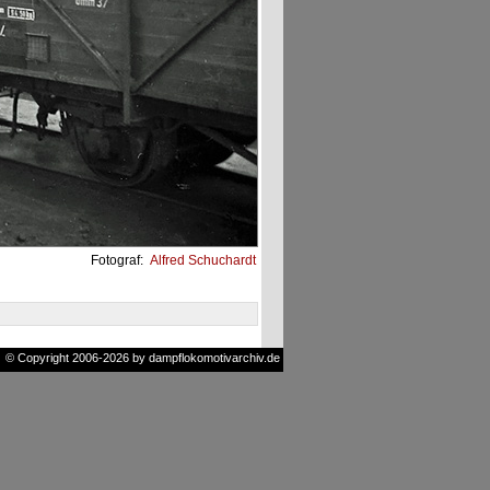
Fotograf:
Alfred Schuchardt
© Copyright 2006-2026 by dampflokomotivarchiv.de