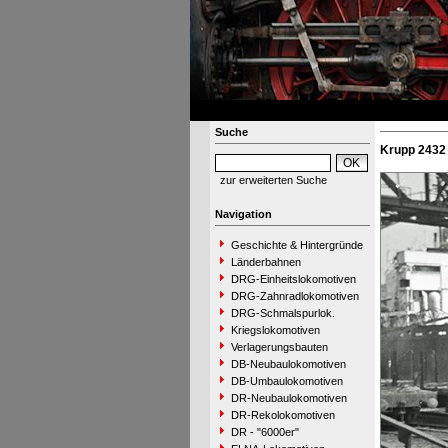
Suche
Krupp 2432 
zur erweiterten Suche
Navigation
Geschichte & Hintergründe
Länderbahnen
DRG-Einheitslokomotiven
DRG-Zahnradlokomotiven
DRG-Schmalspurlok.
Kriegslokomotiven
Verlagerungsbauten
DB-Neubaulokomotiven
DB-Umbaulokomotiven
DR-Neubaulokomotiven
DR-Rekolokomotiven
DR - "6000er"