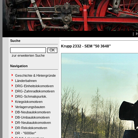
Suche
Krupp 2332 - SEM "50 3648"
zur erweiterten Suche
Navigation
Geschichte & Hintergründe
Länderbahnen
DRG-Einheitslokomotiven
DRG-Zahnradlokomotiven
DRG-Schmalspurlok.
Kriegslokomotiven
Verlagerungsbauten
DB-Neubaulokomotiven
DB-Umbaulokomotiven
DR-Neubaulokomotiven
DR-Rekolokomotiven
DR - "6000er"