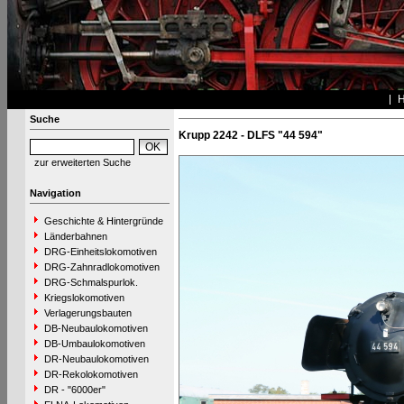
Suche
Krupp 2242 - DLFS "44 594"
zur erweiterten Suche
Navigation
Geschichte & Hintergründe
Länderbahnen
DRG-Einheitslokomotiven
DRG-Zahnradlokomotiven
DRG-Schmalspurlok.
Kriegslokomotiven
Verlagerungsbauten
DB-Neubaulokomotiven
DB-Umbaulokomotiven
DR-Neubaulokomotiven
DR-Rekolokomotiven
DR - "6000er"