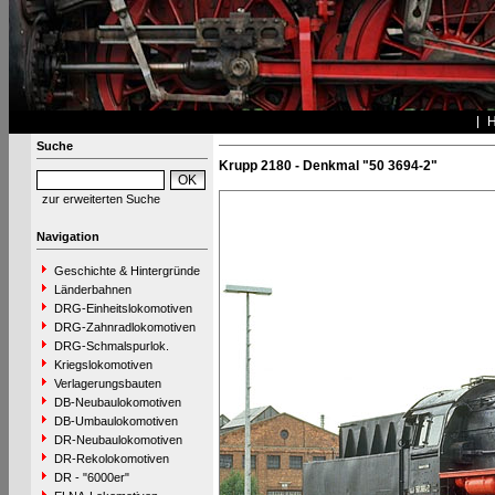
Suche
Krupp 2180 - Denkmal "50 3694-2"
zur erweiterten Suche
Navigation
Geschichte & Hintergründe
Länderbahnen
DRG-Einheitslokomotiven
DRG-Zahnradlokomotiven
DRG-Schmalspurlok.
Kriegslokomotiven
Verlagerungsbauten
DB-Neubaulokomotiven
DB-Umbaulokomotiven
DR-Neubaulokomotiven
DR-Rekolokomotiven
DR - "6000er"