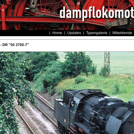
Home
Updates
Typengalerie
Mitwirkende
- DR "50 3700-7"