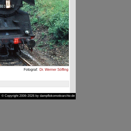
Fotograf:
Dr. Werner Söffing
© Copyright 2006-2026 by dampflokomotivarchiv.de