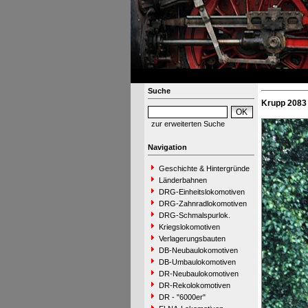
Suche
Krupp 2083 
zur erweiterten Suche
Navigation
Geschichte & Hintergründe
Länderbahnen
DRG-Einheitslokomotiven
DRG-Zahnradlokomotiven
DRG-Schmalspurlok.
Kriegslokomotiven
Verlagerungsbauten
DB-Neubaulokomotiven
DB-Umbaulokomotiven
DR-Neubaulokomotiven
DR-Rekolokomotiven
DR - "6000er"