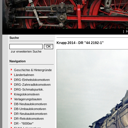
Suche
Krupp 2014 - DR "44 2192-1"
zur erweiterten Suche
Navigation
Geschichte & Hintergründe
Länderbahnen
DRG-Einheitslokomotiven
DRG-Zahnradlokomotiven
DRG-Schmalspurlok.
Kriegslokomotiven
Verlagerungsbauten
DB-Neubaulokomotiven
DB-Umbaulokomotiven
DR-Neubaulokomotiven
DR-Rekolokomotiven
DR - "6000er"