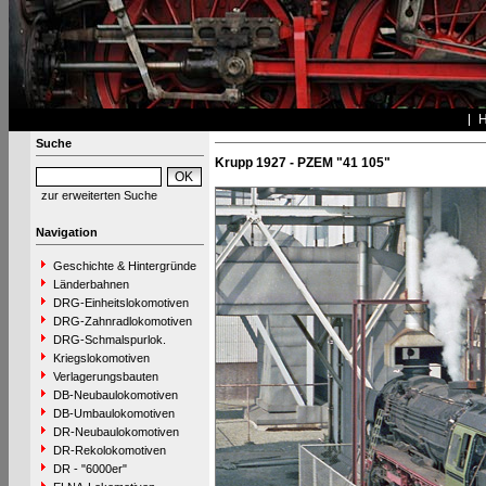
Suche
Krupp 1927 - PZEM "41 105"
zur erweiterten Suche
Navigation
Geschichte & Hintergründe
Länderbahnen
DRG-Einheitslokomotiven
DRG-Zahnradlokomotiven
DRG-Schmalspurlok.
Kriegslokomotiven
Verlagerungsbauten
DB-Neubaulokomotiven
DB-Umbaulokomotiven
DR-Neubaulokomotiven
DR-Rekolokomotiven
DR - "6000er"