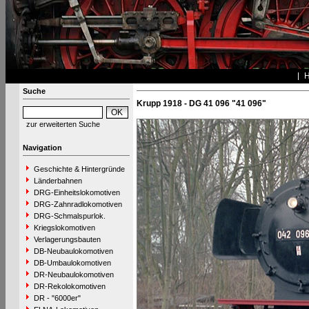
Suche
Krupp 1918 - DG 41 096 "41 096"
zur erweiterten Suche
Navigation
Geschichte & Hintergründe
Länderbahnen
DRG-Einheitslokomotiven
DRG-Zahnradlokomotiven
DRG-Schmalspurlok.
Kriegslokomotiven
Verlagerungsbauten
DB-Neubaulokomotiven
DB-Umbaulokomotiven
DR-Neubaulokomotiven
DR-Rekolokomotiven
DR - "6000er"