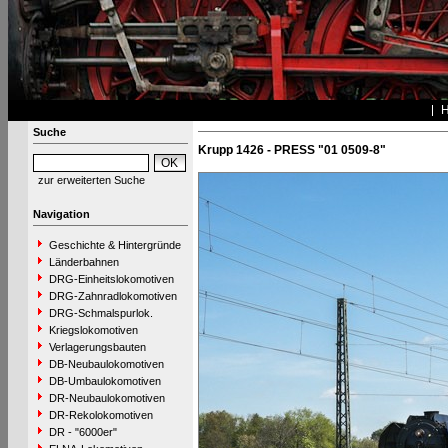
Suche
Krupp 1426 - PRESS "01 0509-8"
zur erweiterten Suche
Navigation
Geschichte & Hintergründe
Länderbahnen
DRG-Einheitslokomotiven
DRG-Zahnradlokomotiven
DRG-Schmalspurlok.
Kriegslokomotiven
Verlagerungsbauten
DB-Neubaulokomotiven
DB-Umbaulokomotiven
DR-Neubaulokomotiven
DR-Rekolokomotiven
DR - "6000er"