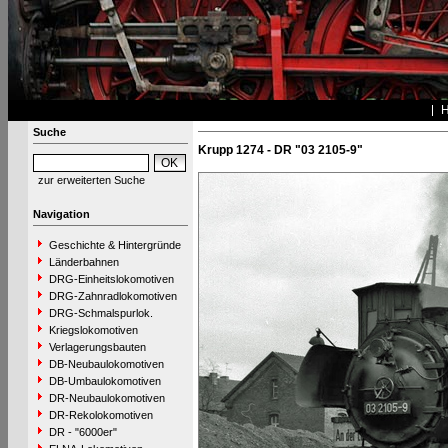
Suche
Krupp 1274 - DR "03 2105-9"
zur erweiterten Suche
Navigation
Geschichte & Hintergründe
Länderbahnen
DRG-Einheitslokomotiven
DRG-Zahnradlokomotiven
DRG-Schmalspurlok.
Kriegslokomotiven
Verlagerungsbauten
DB-Neubaulokomotiven
DB-Umbaulokomotiven
DR-Neubaulokomotiven
DR-Rekolokomotiven
DR - "6000er"