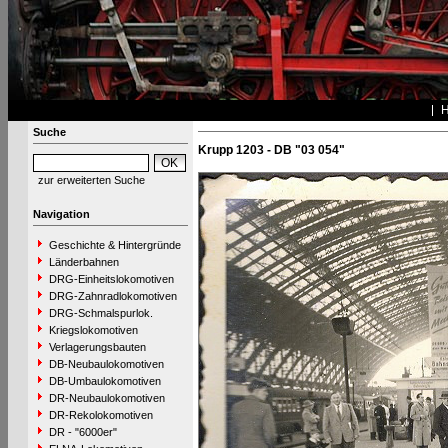
Suche
Krupp 1203 - DB "03 054"
zur erweiterten Suche
Navigation
Geschichte & Hintergründe
Länderbahnen
DRG-Einheitslokomotiven
DRG-Zahnradlokomotiven
DRG-Schmalspurlok.
Kriegslokomotiven
Verlagerungsbauten
DB-Neubaulokomotiven
DB-Umbaulokomotiven
DR-Neubaulokomotiven
DR-Rekolokomotiven
DR - "6000er"