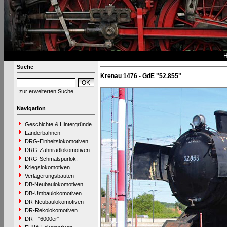
Suche
Krenau 1476 - GdE "52.855"
zur erweiterten Suche
Navigation
Geschichte & Hintergründe
Länderbahnen
DRG-Einheitslokomotiven
DRG-Zahnradlokomotiven
DRG-Schmalspurlok.
Kriegslokomotiven
Verlagerungsbauten
DB-Neubaulokomotiven
DB-Umbaulokomotiven
DR-Neubaulokomotiven
DR-Rekolokomotiven
DR - "6000er"