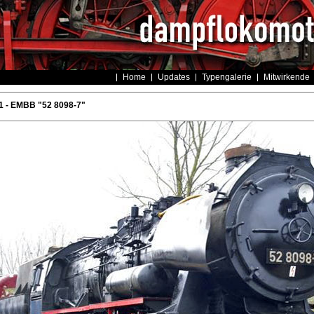
Home
Updates
Typengalerie
Mitwirkende
1 - EMBB "52 8098-7"