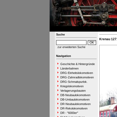
Suche
Krenau 127
zur erweiterten Suche
Navigation
Geschichte & Hintergründe
Länderbahnen
DRG-Einheitslokomotiven
DRG-Zahnradlokomotiven
DRG-Schmalspurlok.
Kriegslokomotiven
Verlagerungsbauten
DB-Neubaulokomotiven
DB-Umbaulokomotiven
DR-Neubaulokomotiven
DR-Rekolokomotiven
DR - "6000er"