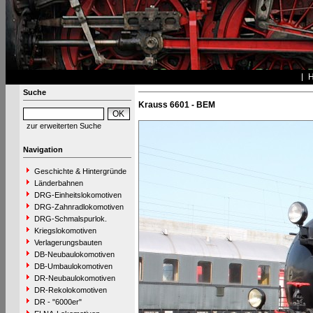
Suche
Krauss 6601 - BEM
zur erweiterten Suche
Navigation
Geschichte & Hintergründe
Länderbahnen
DRG-Einheitslokomotiven
DRG-Zahnradlokomotiven
DRG-Schmalspurlok.
Kriegslokomotiven
Verlagerungsbauten
DB-Neubaulokomotiven
DB-Umbaulokomotiven
DR-Neubaulokomotiven
DR-Rekolokomotiven
DR - "6000er"