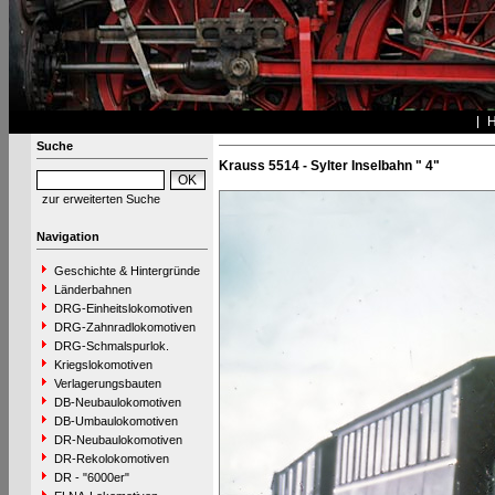
Suche
Krauss 5514 - Sylter Inselbahn " 4"
zur erweiterten Suche
Navigation
Geschichte & Hintergründe
Länderbahnen
DRG-Einheitslokomotiven
DRG-Zahnradlokomotiven
DRG-Schmalspurlok.
Kriegslokomotiven
Verlagerungsbauten
DB-Neubaulokomotiven
DB-Umbaulokomotiven
DR-Neubaulokomotiven
DR-Rekolokomotiven
DR - "6000er"