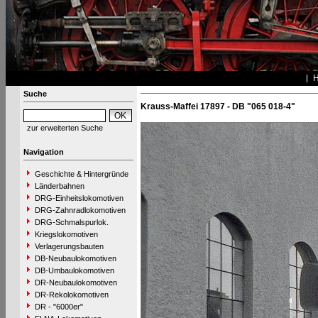
Suche
Krauss-Maffei 17897 - DB "065 018-4"
zur erweiterten Suche
Navigation
Geschichte & Hintergründe
Länderbahnen
DRG-Einheitslokomotiven
DRG-Zahnradlokomotiven
DRG-Schmalspurlok.
Kriegslokomotiven
Verlagerungsbauten
DB-Neubaulokomotiven
DB-Umbaulokomotiven
DR-Neubaulokomotiven
DR-Rekolokomotiven
DR - "6000er"