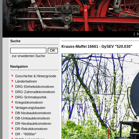
Suche
Krauss-Maffei 16661 - GySEV "520.030"
zur erweiterten Suche
Navigation
Geschichte & Hintergründe
Länderbahnen
DRG-Einheitslokomotiven
DRG-Zahnradlokomotiven
DRG-Schmalspurlok.
Kriegslokomotiven
Verlagerungsbauten
DB-Neubaulokomotiven
DB-Umbaulokomotiven
DR-Neubaulokomotiven
DR-Rekolokomotiven
DR - "6000er"