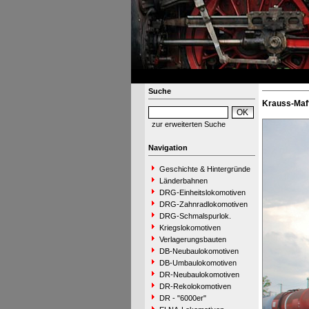
Suche
Krauss-Maff
zur erweiterten Suche
Navigation
Geschichte & Hintergründe
Länderbahnen
DRG-Einheitslokomotiven
DRG-Zahnradlokomotiven
DRG-Schmalspurlok.
Kriegslokomotiven
Verlagerungsbauten
DB-Neubaulokomotiven
DB-Umbaulokomotiven
DR-Neubaulokomotiven
DR-Rekolokomotiven
DR - "6000er"