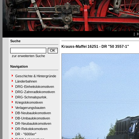
Suche
Krauss-Maffei 16251 - DR "50 3557-1"
zur erweiterten Suche
Navigation
Geschichte & Hintergründe
Länderbahnen
DRG-Einheitslokomotiven
DRG-Zahnradlokomotiven
DRG-Schmalspurlok.
Kriegslokomotiven
Verlagerungsbauten
DB-Neubaulokomotiven
DB-Umbaulokomotiven
DR-Neubaulokomotiven
DR-Rekolokomotiven
DR - "6000er"