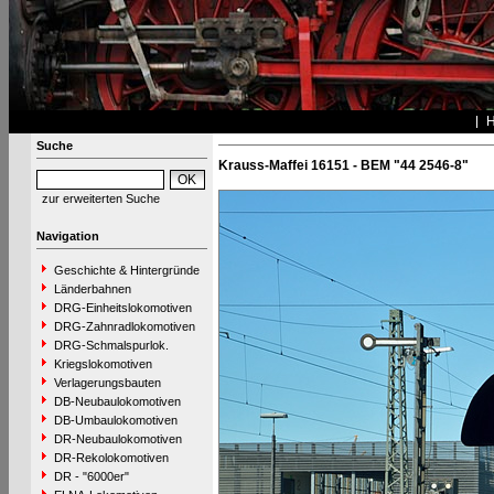
Suche
Krauss-Maffei 16151 - BEM "44 2546-8"
zur erweiterten Suche
Navigation
Geschichte & Hintergründe
Länderbahnen
DRG-Einheitslokomotiven
DRG-Zahnradlokomotiven
DRG-Schmalspurlok.
Kriegslokomotiven
Verlagerungsbauten
DB-Neubaulokomotiven
DB-Umbaulokomotiven
DR-Neubaulokomotiven
DR-Rekolokomotiven
DR - "6000er"