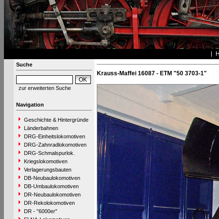
Suche
Krauss-Maffei 16087 - ETM "50 3703-1"
zur erweiterten Suche
Navigation
Geschichte & Hintergründe
Länderbahnen
DRG-Einheitslokomotiven
DRG-Zahnradlokomotiven
DRG-Schmalspurlok.
Kriegslokomotiven
Verlagerungsbauten
DB-Neubaulokomotiven
DB-Umbaulokomotiven
DR-Neubaulokomotiven
DR-Rekolokomotiven
DR - "6000er"