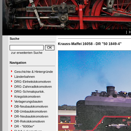
Suche
Krauss-Maffei 16058 - DR "50 1849-4"
zur erweiterten Suche
Navigation
Geschichte & Hintergründe
Länderbahnen
DRG-Einheitslokomotiven
DRG-Zahnradlokomotiven
DRG-Schmalspurlok.
Kriegslokomotiven
Verlagerungsbauten
DB-Neubaulokomotiven
DB-Umbaulokomotiven
DR-Neubaulokomotiven
DR-Rekolokomotiven
DR - "6000er"