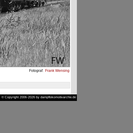
Fotograf:
Frank Wensing
© Copyright 2006-2026 by dampflokomotivarchiv.de