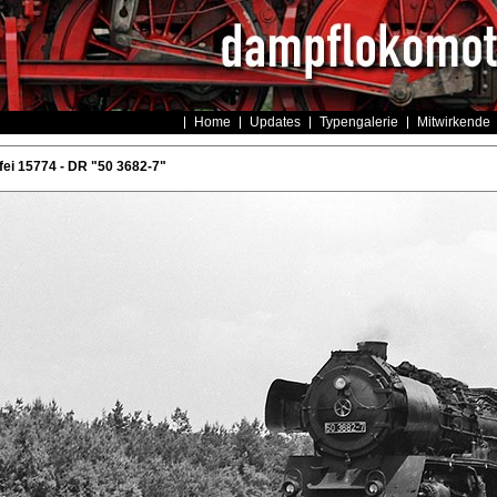
Home
Updates
Typengalerie
Mitwirkende
ei 15774 - DR "50 3682-7"