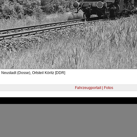
 Neustadt (Dosse), Ortsteil Köritz [DDR]
Fahrzeugportait | Fotos