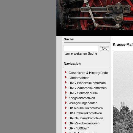
Suche
Krauss-Maff
zur erweiterten Suche
Navigation
Geschichte & Hintergründe
Länderbahnen
DRG-Einheitslokomotiven
DRG-Zahnradlokomotiven
DRG-Schmalspurlok.
Kriegslokomotiven
Verlagerungsbauten
DB-Neubaulokomotiven
DB-Umbaulokomotiven
DR-Neubaulokomotiven
DR-Rekolokomotiven
DR - "6000er"