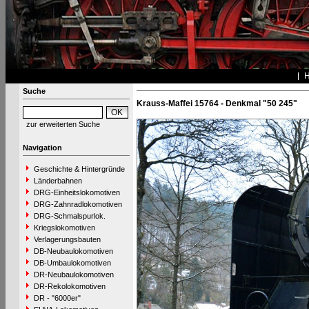
Suche
Krauss-Maffei 15764 - Denkmal "50 245"
zur erweiterten Suche
Navigation
Geschichte & Hintergründe
Länderbahnen
DRG-Einheitslokomotiven
DRG-Zahnradlokomotiven
DRG-Schmalspurlok.
Kriegslokomotiven
Verlagerungsbauten
DB-Neubaulokomotiven
DB-Umbaulokomotiven
DR-Neubaulokomotiven
DR-Rekolokomotiven
DR - "6000er"