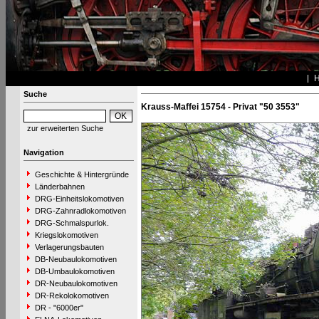
Suche
Krauss-Maffei 15754 - Privat "50 3553"
zur erweiterten Suche
Navigation
Geschichte & Hintergründe
Länderbahnen
DRG-Einheitslokomotiven
DRG-Zahnradlokomotiven
DRG-Schmalspurlok.
Kriegslokomotiven
Verlagerungsbauten
DB-Neubaulokomotiven
DB-Umbaulokomotiven
DR-Neubaulokomotiven
DR-Rekolokomotiven
DR - "6000er"